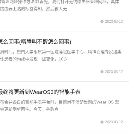
器管理网址操作方法01首先，我们打开无线路由器管理网址，具体
看路由器上贴的标签得知，然后输入无
2023-03-12
怎么回事(嗜睡叫不醒怎么回事)
两周时间，暨南大学附属第一医院睡眠医学中心、精神心理专家潘集
诊患者的构成中发现一些变化，16岁
2023-03-12
终将更新到WearOS3的智能手表
布合并各自的智能手表平台时，目前尚不清楚当前的Wear OS 型
否会更新到新固件。今天，谷歌宣
2023-03-12