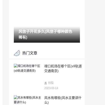
2023-03-14
苹果手机怎么查手机号码定位（苹果手机
位置怎么查）
2023-03-14
风信子开花多久(风信子哪种颜色
被删除的聊天记录可以恢复吗（手机聊天
记录删除了还能恢复吗）
稀有)
2023-03-14
个人能查酒店住房记录吗（如何查看自己
热门文章
开过的房）
2023-03-14
对方手机关机怎么查定位追踪（已关机的
禄口机场在哪个区(s9轨道
手机如何定位找到人）
交通南京)
2023-03-14
安卓游戏Sprinkle现在可用于非基于Tegra
创投
2的设备
2023-03-14
2023-03-14
峨眉山金顶海拔多少米(峨眉山金顶住宿一
风水有哪些(风水主要讲什
晚上多少钱)
么)