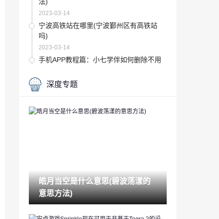
法)
2023-03-14
宁波高铁站在哪里(宁波鄞州区有高铁站
吗)
2023-03-14
手机APP教程篇：小七学伴如何删除不用
的账号
2023-03-14
深度专题
五星级酒店会查浏览记录吗(宾馆住房记录
查询)
2023-03-14
风水有哪些(风水主要讲什么)
2023-03-14
音频编辑软件哪个好(常用的声音编辑软件
有)
皓月当空是什么意思(碧波荡漾的
2023-03-14
意思方法)
app如何赚钱(玩手机赚钱最快的软件)
2023-03-14