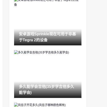
锁眼堵了警察怎么处理(52堵锁眼最佳步
骤)
2023-03-14
酒店入住记录怎么查（如何查一个人开酒
店记录）
2023-03-14
安卓游戏Sprinkle现在可用于非基
苹果怎么查手机被定位吗（如何查找我的i
于Tegra 2的设备
phone位置）
2023-03-14
结婚去哪里登记(领结婚证流程视频)
2023-03-14
睾酮是什么(女性睾酮高说明什么)
2023-03-14
多久能学会吉他(35岁学吉他多久
交流平台有哪些(社交软件起名字)
能学会)
2023-03-14
如何养绿萝(绿萝几天浇一次水最合适)