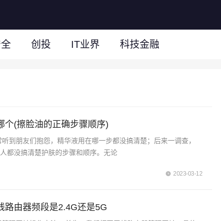
安全
创投
IT业界
科技金融
哪个(擦脸油的正确步骤顺序)
常听到朋友们抱怨，精华液用在哪一步都没搞清楚；后来一调查，
多人都没搞清楚护肤的步骤和顺序。无论
2023-03-12
路由器频段是2.4G还是5G