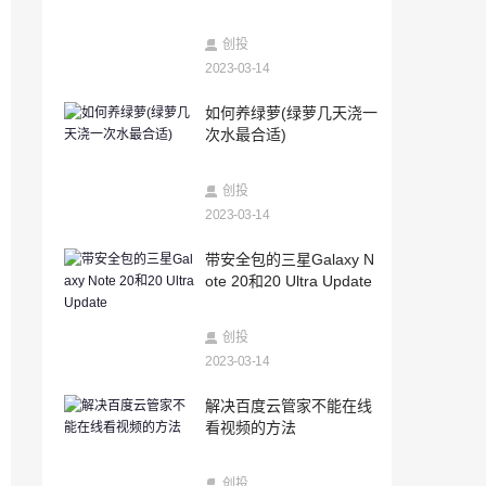
2023-03-14
新股怎么打(新股申购条件和步骤)
创投
2023-03-14
2023-03-14
如何养绿萝(绿萝几天浇一
安卓系统怎么查已删除的微信聊天记录
次水最合适)
（咋查微信删除的聊天记录）
2023-03-14
创投
带安全包的三星Galaxy Note 20和20 Ultra
Update
2023-03-14
2023-03-14
带安全包的三星Galaxy N
科技快讯：小米发布九号卡丁车Pro兰博基
ote 20和20 Ultra Update
尼汽车定制版售价9999元
2023-03-14
创投
RUZero游戏包和陀螺仪玩家欢喜
2023-03-14
2023-03-14
解决百度云管家不能在线
抖音里面查微信聊天记录的方法（微信聊
看视频的方法
天记录去哪里查）
2023-03-14
创投