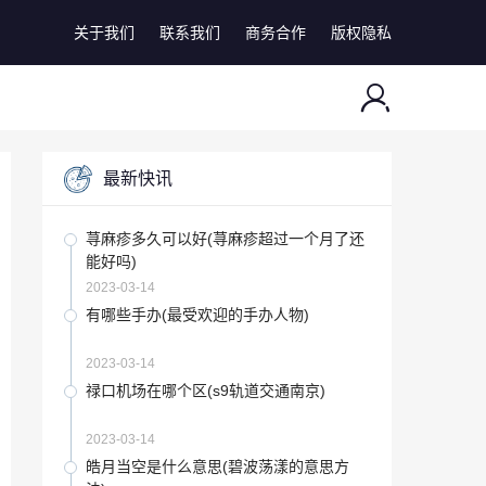
关于我们
联系我们
商务合作
版权隐私
最新快讯
荨麻疹多久可以好(荨麻疹超过一个月了还
能好吗)
2023-03-14
有哪些手办(最受欢迎的手办人物)
2023-03-14
禄口机场在哪个区(s9轨道交通南京)
2023-03-14
皓月当空是什么意思(碧波荡漾的意思方