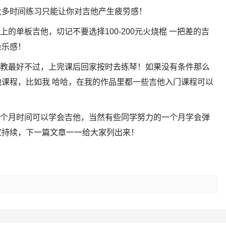
太多时间练习只能让你对吉他产生疲劳感！
的单板吉他，切记不要选择100-200元火烧棍 一把差的吉
朵乐感！
师教最好不过，上完课后回家按时去练琴！如果没有条件那么
课程，比如我 哈哈，在我的作品里都一些吉他入门课程可以
三个月时间可以学会吉他，当然有些同学努力的一个月学会弹
家持续，下一篇文章一一给大家列出来！