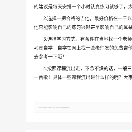
的建议是每天安排一个小时认真练习就够了，
2.选择一把合格的吉他，最好价格在一千以上
他只能影响自己的练习兴趣甚至影响自己的耳
3.选择学习方式，有条件在当地找一个老
考虑自学，自学在网上找一些老师发的免费吉他
去参考一下哦！
4.按照课程流出走，不急不燥的话，一般
一首歌！具体一些课程流出是什么样的呢？大
郑重声明：文章仅代表原作者观点，不代表本站立场；如有侵权、违规，可直接反馈本站，我们将会作修改或删除处理。