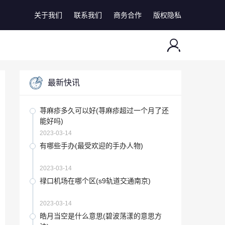
关于我们
联系我们
商务合作
版权隐私
最新快讯
荨麻疹多久可以好(荨麻疹超过一个月了还
能好吗)
2023-03-14
有哪些手办(最受欢迎的手办人物)
2023-03-14
禄口机场在哪个区(s9轨道交通南京)
2023-03-14
皓月当空是什么意思(碧波荡漾的意思方