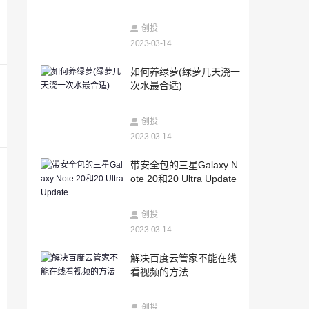
2023-03-14
新股怎么打(新股申购条件和步骤)
创投
2023-03-14
2023-03-14
如何养绿萝(绿萝几天浇一
安卓系统怎么查已删除的微信聊天记录
次水最合适)
（咋查微信删除的聊天记录）
2023-03-14
创投
带安全包的三星Galaxy Note 20和20 Ultra
Update
2023-03-14
2023-03-14
带安全包的三星Galaxy N
科技快讯：小米发布九号卡丁车Pro兰博基
ote 20和20 Ultra Update
尼汽车定制版售价9999元
2023-03-14
创投
RUZero游戏包和陀螺仪玩家欢喜
2023-03-14
2023-03-14
解决百度云管家不能在线
抖音里面查微信聊天记录的方法（微信聊
看视频的方法
天记录去哪里查）
2023-03-14
创投