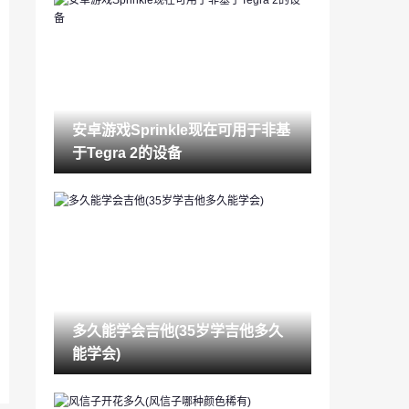
锁眼堵了警察怎么处理(52堵锁眼最佳步
骤)
2023-03-14
酒店入住记录怎么查（如何查一个人开酒
店记录）
2023-03-14
安卓游戏Sprinkle现在可用于非基
苹果怎么查手机被定位吗（如何查找我的i
于Tegra 2的设备
phone位置）
2023-03-14
结婚去哪里登记(领结婚证流程视频)
2023-03-14
睾酮是什么(女性睾酮高说明什么)
2023-03-14
多久能学会吉他(35岁学吉他多久
交流平台有哪些(社交软件起名字)
能学会)
2023-03-14
如何养绿萝(绿萝几天浇一次水最合适)