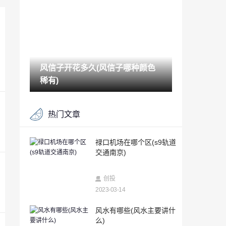
2023-03-14
苹果手机怎么查手机号码定位（苹果手机
位置怎么查）
2023-03-14
风信子开花多久(风信子哪种颜色
被删除的聊天记录可以恢复吗（手机聊天
记录删除了还能恢复吗）
稀有)
2023-03-14
个人能查酒店住房记录吗（如何查看自己
热门文章
开过的房）
2023-03-14
对方手机关机怎么查定位追踪（已关机的
禄口机场在哪个区(s9轨道
手机如何定位找到人）
交通南京)
2023-03-14
安卓游戏Sprinkle现在可用于非基于Tegra
创投
2的设备
2023-03-14
2023-03-14
峨眉山金顶海拔多少米(峨眉山金顶住宿一
风水有哪些(风水主要讲什
晚上多少钱)
么)