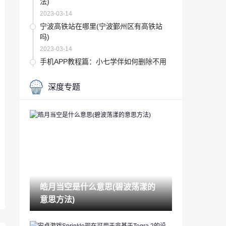
法)
2023-03-14
宁波高铁站在哪里(宁波鄞州区有高铁站
吗)
2023-03-14
手机APP教程篇：小七学伴如何删除不用
的账号
2023-03-14
深度专题
五星级酒店会查浏览记录吗(宾馆住房记录
查询)
2023-03-14
风水有哪些(风水主要讲什么)
2023-03-14
音频编辑软件哪个好(常用的声音编辑软件
有)
皓月当空是什么意思(碧波荡漾的
2023-03-14
意思方法)
app如何赚钱(玩手机赚钱最快的软件)
2023-03-14