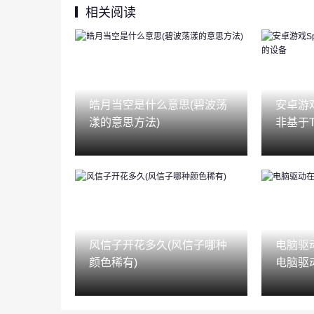
相关阅读
皓月当空是什么意思(碧波荡
安卓游戏
漾的意思方法)
非基于T
风信子开花多久(风信子哪种
电脑驱
颜色稀有)
电脑驱