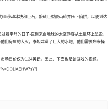
的力量移动冰块和巨石，旋转巨型嵌齿轮并压下陷阱，以便到达
屋里过着平静的日子-直到来自地球的太空游客从土星环上坠毁，
胁他们房屋的大火，泰坦建造了巨大的水炮。他们需要您来操
市场售价仅为1.24英镑。因此，下面也是该游戏的视频。
tch?v=DO1lAEHW7sY’]