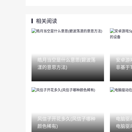
相关阅读
皓月当空是什么意思(碧波荡
安卓游戏
漾的意思方法)
非基于T
风信子开花多久(风信子哪种
电脑驱
颜色稀有)
电脑驱