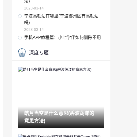
法)
2023-03-14
宁波高铁站在哪里(宁波鄞州区有高铁站
吗)
2023-03-14
手机APP教程篇：小七学伴如何删除不用
的账号
2023-03-14
深度专题
五星级酒店会查浏览记录吗(宾馆住房记录
查询)
2023-03-14
风水有哪些(风水主要讲什么)
2023-03-14
音频编辑软件哪个好(常用的声音编辑软件
有)
皓月当空是什么意思(碧波荡漾的
2023-03-14
意思方法)
app如何赚钱(玩手机赚钱最快的软件)
2023-03-14