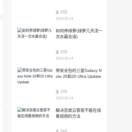
2023-03-14
新股怎么打(新股申购条件和步骤)
创投
2023-03-14
2023-03-14
如何养绿萝(绿萝几天浇一
安卓系统怎么查已删除的微信聊天记录
次水最合适)
（咋查微信删除的聊天记录）
2023-03-14
创投
带安全包的三星Galaxy Note 20和20 Ultra
Update
2023-03-14
2023-03-14
带安全包的三星Galaxy N
科技快讯：小米发布九号卡丁车Pro兰博基
ote 20和20 Ultra Update
尼汽车定制版售价9999元
2023-03-14
创投
RUZero游戏包和陀螺仪玩家欢喜
2023-03-14
2023-03-14
解决百度云管家不能在线
抖音里面查微信聊天记录的方法（微信聊
看视频的方法
天记录去哪里查）
2023-03-14
创投