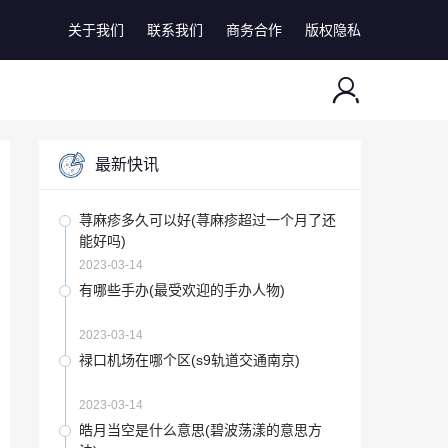
关于我们
联系我们
商务合作
版权隐私
最新快讯
荨麻疹多久可以好(荨麻疹超过一个月了还
能好吗)
2023-03-14
有哪些手办(最受欢迎的手办人物)
2023-03-14
禄口机场在哪个区(s9轨道交通南京)
2023-03-14
皓月当空是什么意思(碧波荡漾的意思方