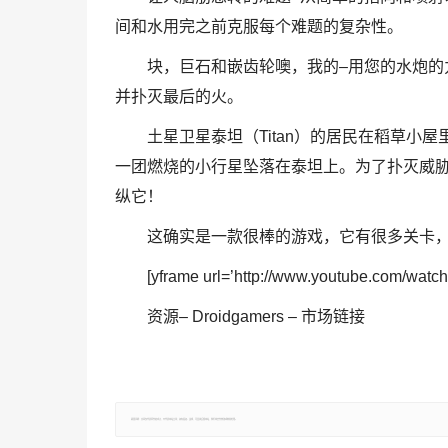
间和水用完之前克服每个难题的复杂性。
块，巨石和嵌齿轮噢，我的–用您的水炮
并扑灭最后的火。
土星卫星泰坦（Titan）的居民在稻草小
一团燃烧的小行星坠落在泰坦上。为了扑灭威
纵它！
这确实是一款很棒的游戏，它有很多关卡，
[yframe url=’http://www.youtube.com/wa
资源– Droidgamers – 市场链接
郑重声明：文章仅代表原作者观点，不代表本站立场；如有侵权、违规，可直接反馈本站，我们将会作修改或删除处理。