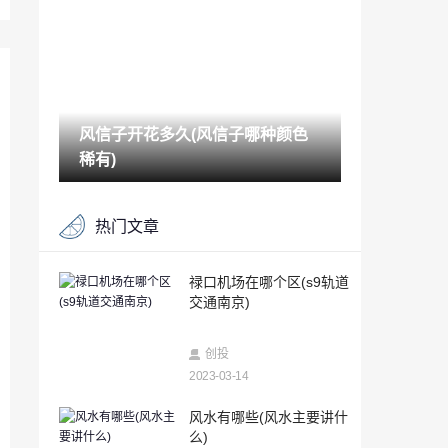
2023-03-14
苹果手机怎么查手机号码定位（苹果手机
位置怎么查）
2023-03-14
风信子开花多久(风信子哪种颜色
被删除的聊天记录可以恢复吗（手机聊天
记录删除了还能恢复吗）
稀有)
2023-03-14
个人能查酒店住房记录吗（如何查看自己
热门文章
开过的房）
2023-03-14
对方手机关机怎么查定位追踪（已关机的
禄口机场在哪个区(s9轨道
手机如何定位找到人）
交通南京)
2023-03-14
安卓游戏Sprinkle现在可用于非基于Tegra
创投
2的设备
2023-03-14
2023-03-14
峨眉山金顶海拔多少米(峨眉山金顶住宿一
风水有哪些(风水主要讲什
晚上多少钱)
么)