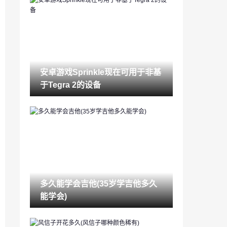
锁眼堵了警察怎么处理(52堵锁眼最佳步
骤)
2023-03-14
酒店入住记录怎么查（如何查一个人开酒
店记录）
2023-03-14
安卓游戏Sprinkle现在可用于非基
苹果怎么查手机被定位吗（如何查找我的i
于Tegra 2的设备
phone位置）
2023-03-14
结婚去哪里登记(领结婚证流程视频)
2023-03-14
睾酮是什么(女性睾酮高说明什么)
2023-03-14
多久能学会吉他(35岁学吉他多久
交流平台有哪些(社交软件起名字)
能学会)
2023-03-14
如何养绿萝(绿萝几天浇一次水最合适)