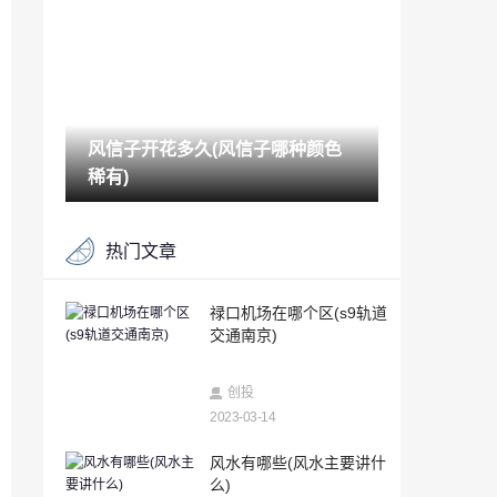
2023-03-14
苹果手机怎么查手机号码定位（苹果手机
位置怎么查）
2023-03-14
风信子开花多久(风信子哪种颜色
被删除的聊天记录可以恢复吗（手机聊天
记录删除了还能恢复吗）
稀有)
2023-03-14
个人能查酒店住房记录吗（如何查看自己
热门文章
开过的房）
2023-03-14
对方手机关机怎么查定位追踪（已关机的
禄口机场在哪个区(s9轨道
手机如何定位找到人）
交通南京)
2023-03-14
安卓游戏Sprinkle现在可用于非基于Tegra
创投
2的设备
2023-03-14
2023-03-14
峨眉山金顶海拔多少米(峨眉山金顶住宿一
风水有哪些(风水主要讲什
晚上多少钱)
么)