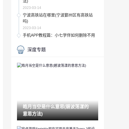
法)
2023-03-14
宁波高铁站在哪里(宁波鄞州区有高铁站
吗)
2023-03-14
手机APP教程篇：小七学伴如何删除不用
的账号
2023-03-14
深度专题
五星级酒店会查浏览记录吗(宾馆住房记录
查询)
2023-03-14
风水有哪些(风水主要讲什么)
2023-03-14
音频编辑软件哪个好(常用的声音编辑软件
有)
皓月当空是什么意思(碧波荡漾的
2023-03-14
意思方法)
app如何赚钱(玩手机赚钱最快的软件)
2023-03-14