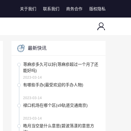
关于我们
联系我们
商务合作
版权隐私
最新快讯
荨麻疹多久可以好(荨麻疹超过一个月了还
能好吗)
2023-03-14
有哪些手办(最受欢迎的手办人物)
2023-03-14
禄口机场在哪个区(s9轨道交通南京)
2023-03-14
皓月当空是什么意思(碧波荡漾的意思方