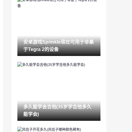
锁眼堵了警察怎么处理(52堵锁眼最佳步
骤)
2023-03-14
酒店入住记录怎么查（如何查一个人开酒
店记录）
2023-03-14
安卓游戏Sprinkle现在可用于非基
苹果怎么查手机被定位吗（如何查找我的i
于Tegra 2的设备
phone位置）
2023-03-14
结婚去哪里登记(领结婚证流程视频)
2023-03-14
睾酮是什么(女性睾酮高说明什么)
2023-03-14
多久能学会吉他(35岁学吉他多久
交流平台有哪些(社交软件起名字)
能学会)
2023-03-14
如何养绿萝(绿萝几天浇一次水最合适)