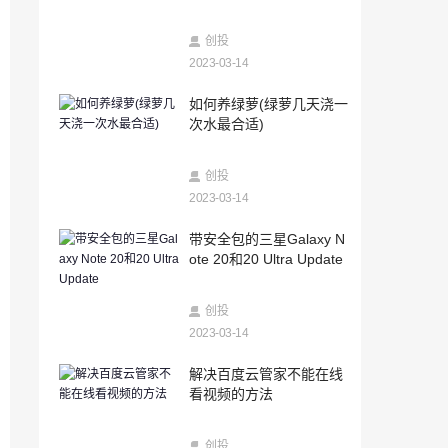
2023-03-14
新股怎么打(新股申购条件和步骤)
创投
2023-03-14
2023-03-14
如何养绿萝(绿萝几天浇一
安卓系统怎么查已删除的微信聊天记录
次水最合适)
（咋查微信删除的聊天记录）
2023-03-14
创投
带安全包的三星Galaxy Note 20和20 Ultra
Update
2023-03-14
2023-03-14
带安全包的三星Galaxy N
科技快讯：小米发布九号卡丁车Pro兰博基
ote 20和20 Ultra Update
尼汽车定制版售价9999元
2023-03-14
创投
RUZero游戏包和陀螺仪玩家欢喜
2023-03-14
2023-03-14
解决百度云管家不能在线
抖音里面查微信聊天记录的方法（微信聊
看视频的方法
天记录去哪里查）
2023-03-14
创投