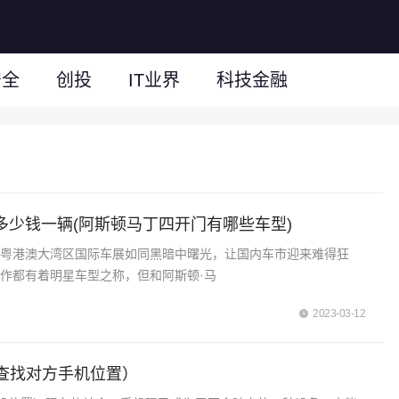
安全
创投
IT业界
科技金融
多少钱一辆(阿斯顿马丁四开门有哪些车型)
，粤港澳大湾区国际车展如同黑暗中曙光，让国内车市迎来难得狂
作都有着明星车型之称，但和阿斯顿·马
2023-03-12
查找对方手机位置）