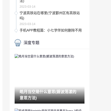
法)
2023-03-14
宁波高铁站在哪里(宁波鄞州区有高铁站
吗)
2023-03-14
手机APP教程篇：小七学伴如何删除不用
的账号
2023-03-14
深度专题
五星级酒店会查浏览记录吗(宾馆住房记录
查询)
2023-03-14
风水有哪些(风水主要讲什么)
2023-03-14
音频编辑软件哪个好(常用的声音编辑软件
有)
皓月当空是什么意思(碧波荡漾的
2023-03-14
意思方法)
app如何赚钱(玩手机赚钱最快的软件)
2023-03-14