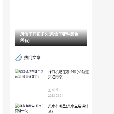
2023-03-14
苹果手机怎么查手机号码定位（苹果手机
位置怎么查）
2023-03-14
风信子开花多久(风信子哪种颜色
被删除的聊天记录可以恢复吗（手机聊天
记录删除了还能恢复吗）
稀有)
2023-03-14
个人能查酒店住房记录吗（如何查看自己
热门文章
开过的房）
2023-03-14
对方手机关机怎么查定位追踪（已关机的
禄口机场在哪个区(s9轨道
手机如何定位找到人）
交通南京)
2023-03-14
安卓游戏Sprinkle现在可用于非基于Tegra
创投
2的设备
2023-03-14
2023-03-14
峨眉山金顶海拔多少米(峨眉山金顶住宿一
风水有哪些(风水主要讲什
晚上多少钱)
么)