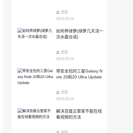
2023-03-14
新股怎么打(新股申购条件和步骤)
创投
2023-03-14
2023-03-14
如何养绿萝(绿萝几天浇一
安卓系统怎么查已删除的微信聊天记录
次水最合适)
（咋查微信删除的聊天记录）
2023-03-14
创投
带安全包的三星Galaxy Note 20和20 Ultra
Update
2023-03-14
2023-03-14
带安全包的三星Galaxy N
科技快讯：小米发布九号卡丁车Pro兰博基
ote 20和20 Ultra Update
尼汽车定制版售价9999元
2023-03-14
创投
RUZero游戏包和陀螺仪玩家欢喜
2023-03-14
2023-03-14
解决百度云管家不能在线
抖音里面查微信聊天记录的方法（微信聊
看视频的方法
天记录去哪里查）
2023-03-14
创投