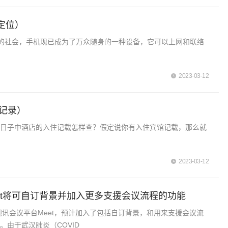
定位）
的社会，手机现已成为了万众随身的一种设备，它可以上网和联络
2023-03-12
宿记录）
）实践日子中酒店的入住记载怎样查？假定说你有入住宾馆记载，那么就
2023-03-12
 Meet将可自订背景并加入更多支援会议流程的功能
更新视讯会议平台Meet，预计加入了包括自订背景，和用来支援会议流
。由于武汉肺炎（COVID