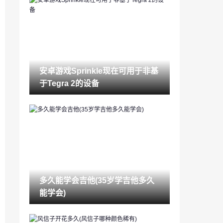
锁眼堵了警察怎么处理(52堵锁眼最佳步
骤)
2023-03-14
酒店入住记录怎么查（如何查一个人开酒
店记录）
2023-03-14
安卓游戏Sprinkle现在可用于非基
苹果怎么查手机被定位吗（如何查找我的i
于Tegra 2的设备
phone位置）
2023-03-14
结婚去哪里登记(领结婚证流程视频)
2023-03-14
睾酮是什么(女性睾酮高说明什么)
2023-03-14
多久能学会吉他(35岁学吉他多久
交流平台有哪些(社交软件起名字)
能学会)
2023-03-14
如何养绿萝(绿萝几天浇一次水最合适)