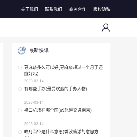
关于我们
联系我们
商务合作
版权隐私
最新快讯
荨麻疹多久可以好(荨麻疹超过一个月了还
能好吗)
2023-03-14
有哪些手办(最受欢迎的手办人物)
2023-03-14
禄口机场在哪个区(s9轨道交通南京)
2023-03-14
皓月当空是什么意思(碧波荡漾的意思方