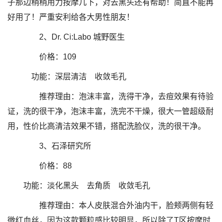
子那边稍稍用力按摩几下，对去黑头还有帮助！简直不能再
好用了！严重安利给各大男性朋友！
2、Dr. Ci:Labo 城野医生
价格：109
功能：深层清洁 收敛毛孔
推荐理由：泡沫丰富，洗得干净，去痘效果有待验
证，洗的很干净，泡沫丰富，洗完不干燥，很大一管超级耐
用，性价比高清洁效果不错，搭配洗脸仪，洗的很干净。
3、石泽研究所
价格：88
功能：淡化黑头 去角质 收敛毛孔
推荐理由：本人皮肤混合外油内干，脸颊两侧有轻
微红血丝，因为这款颗粒感比较明显，所以除了T区按摩时