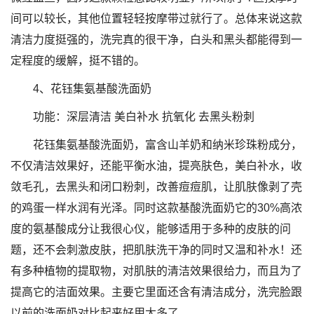
间可以较长，其他位置轻轻按摩带过就行了。总体来说这款
清洁力度挺强的，洗完真的很干净，白头和黑头都能得到一
定程度的缓解，挺不错的。
4、花钰集氨基酸洗面奶
功能：深层清洁 美白补水 抗氧化 去黑头粉刺
花钰集氨基酸洗面奶，富含山羊奶和纳米珍珠粉成分，
不仅清洁效果好，还能平衡水油，提亮肤色，美白补水，收
敛毛孔，去黑头和闭口粉刺，改善痘痘肌，让肌肤像剥了壳
的鸡蛋一样水润有光泽。同时这款基酸洗面奶它的30%高浓
度的氨基酸成分让我很心仪，能够适用于多种的皮肤的问
题，还不会刺激皮肤，把肌肤洗干净的同时又温和补水！还
有多种植物的提取物，对肌肤的清洁效果很给力，而且为了
提高它的洁面效果。主要它里面还含有清洁成分，洗完脸跟
以前的洗面奶对比起来好用太多了。