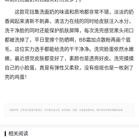
这款花钰集洗面奶的味道和质地都非常不错，淡淡的奶
香闻起来清新不刺鼻，清洁力在线的同时给皮肤注入水分，
洗干净脸的同时还能保护肌肤屏障，每次洗完感觉黑头闭口
都被洗掉了，平日里擦个防晒啊，BB霜加点散粉再画个眉
毛，这位实力选手都能给洗的干干净净。洗完脸蛋依然水嫩
嫩，最近感觉皮肤都变好了，素颜也是透亮好皮。洗完摸摸
自己的小脸蛋，真是有弹性又柔软，没有痘痘也是一枚剥了
壳的鸡蛋！
郑重声明：文章仅代表原作者观点，不代表本站立场；如有侵权、违规，可直接反馈本站，我们将会作修改或删除处理。
相关阅读