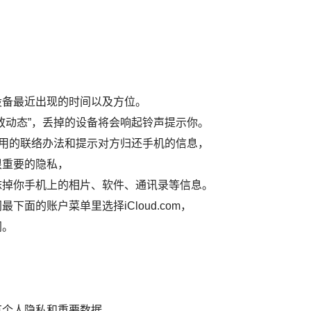
设备最近出现的时间以及方位。
放动态”，丢掉的设备将会响起铃声提示你。
有用的联络办法和提示对方归还手机的信息，
很重要的隐私，
会远程抹掉你手机上的相片、软件、通讯录等信息。
面的账户菜单里选择iCloud.com，
同。
有个人隐私和重要数据，