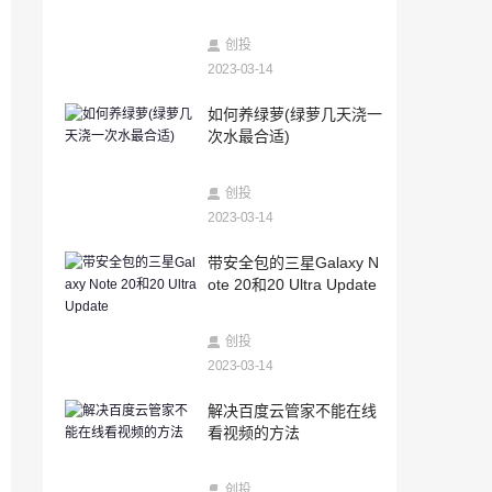
2023-03-14
新股怎么打(新股申购条件和步骤)
创投
2023-03-14
2023-03-14
如何养绿萝(绿萝几天浇一
安卓系统怎么查已删除的微信聊天记录
次水最合适)
（咋查微信删除的聊天记录）
2023-03-14
创投
带安全包的三星Galaxy Note 20和20 Ultra
Update
2023-03-14
2023-03-14
带安全包的三星Galaxy N
科技快讯：小米发布九号卡丁车Pro兰博基
ote 20和20 Ultra Update
尼汽车定制版售价9999元
2023-03-14
创投
RUZero游戏包和陀螺仪玩家欢喜
2023-03-14
2023-03-14
解决百度云管家不能在线
抖音里面查微信聊天记录的方法（微信聊
看视频的方法
天记录去哪里查）
2023-03-14
创投