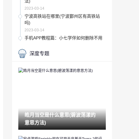
法)
2023-03-14
宁波高铁站在哪里(宁波鄞州区有高铁站
吗)
2023-03-14
手机APP教程篇：小七学伴如何删除不用
的账号
2023-03-14
深度专题
五星级酒店会查浏览记录吗(宾馆住房记录
查询)
2023-03-14
风水有哪些(风水主要讲什么)
2023-03-14
音频编辑软件哪个好(常用的声音编辑软件
有)
皓月当空是什么意思(碧波荡漾的
2023-03-14
意思方法)
app如何赚钱(玩手机赚钱最快的软件)
2023-03-14