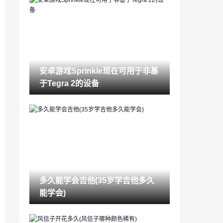
锁眼堵了警察怎么处理(52堵锁眼最佳步
骤)
2023-03-14
酒店入住记录怎么查（如何查一个人开酒
店记录）
2023-03-14
安卓游戏Sprinkle现在可用于非基
苹果怎么查手机被定位吗（如何查找我的i
于Tegra 2的设备
phone位置）
2023-03-14
结婚去哪里登记(领结婚证流程视频)
2023-03-14
睾酮是什么(女性睾酮高说明什么)
2023-03-14
多久能学会吉他(35岁学吉他多久
交流平台有哪些(社交软件起名字)
能学会)
2023-03-14
如何养绿萝(绿萝几天浇一次水最合适)