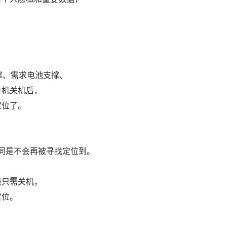
撑、需求电池支撑、
手机关机后，
定位了。
，
相同是不会再被寻找定位到。
般只需关机，
定位。