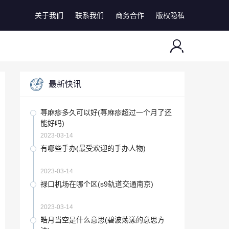
关于我们
联系我们
商务合作
版权隐私
最新快讯
荨麻疹多久可以好(荨麻疹超过一个月了还
能好吗)
2023-03-14
有哪些手办(最受欢迎的手办人物)
2023-03-14
禄口机场在哪个区(s9轨道交通南京)
2023-03-14
皓月当空是什么意思(碧波荡漾的意思方