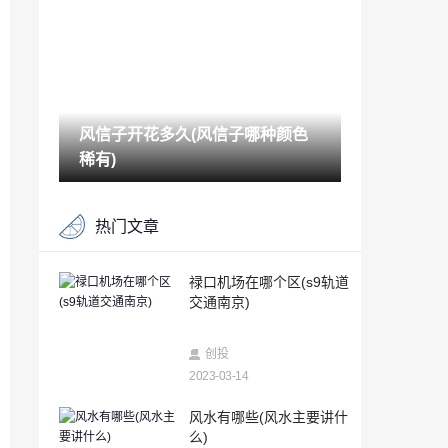
2023-03-14
苹果手机怎么查手机号码定位（苹果手机
位置怎么查）
2023-03-14
风信子开花多久(风信子哪种颜色
被删除的聊天记录可以恢复吗（手机聊天
记录删除了还能恢复吗）
稀有)
2023-03-14
个人能查酒店住房记录吗（如何查看自己
热门文章
开过的房）
2023-03-14
对方手机关机怎么查定位追踪（已关机的
禄口机场在哪个区(s9轨道
手机如何定位找到人）
交通南京)
2023-03-14
安卓游戏Sprinkle现在可用于非基于Tegra
创投
2的设备
2023-03-14
2023-03-14
峨眉山金顶海拔多少米(峨眉山金顶住宿一
风水有哪些(风水主要讲什
晚上多少钱)
么)