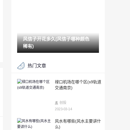
2023-03-14
苹果手机怎么查手机号码定位（苹果手机
位置怎么查）
2023-03-14
风信子开花多久(风信子哪种颜色
被删除的聊天记录可以恢复吗（手机聊天
记录删除了还能恢复吗）
稀有)
2023-03-14
个人能查酒店住房记录吗（如何查看自己
热门文章
开过的房）
2023-03-14
对方手机关机怎么查定位追踪（已关机的
禄口机场在哪个区(s9轨道
手机如何定位找到人）
交通南京)
2023-03-14
安卓游戏Sprinkle现在可用于非基于Tegra
创投
2的设备
2023-03-14
2023-03-14
峨眉山金顶海拔多少米(峨眉山金顶住宿一
风水有哪些(风水主要讲什
晚上多少钱)
么)