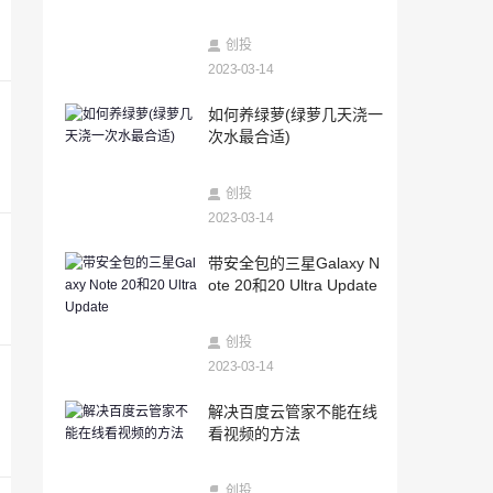
2023-03-14
新股怎么打(新股申购条件和步骤)
创投
2023-03-14
2023-03-14
如何养绿萝(绿萝几天浇一
安卓系统怎么查已删除的微信聊天记录
次水最合适)
（咋查微信删除的聊天记录）
2023-03-14
创投
带安全包的三星Galaxy Note 20和20 Ultra
Update
2023-03-14
2023-03-14
带安全包的三星Galaxy N
科技快讯：小米发布九号卡丁车Pro兰博基
ote 20和20 Ultra Update
尼汽车定制版售价9999元
2023-03-14
创投
RUZero游戏包和陀螺仪玩家欢喜
2023-03-14
2023-03-14
解决百度云管家不能在线
抖音里面查微信聊天记录的方法（微信聊
看视频的方法
天记录去哪里查）
2023-03-14
创投