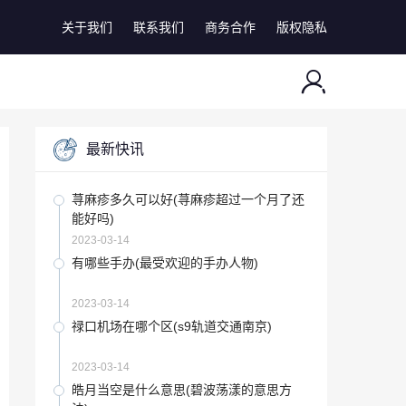
关于我们
联系我们
商务合作
版权隐私
最新快讯
荨麻疹多久可以好(荨麻疹超过一个月了还
能好吗)
2023-03-14
有哪些手办(最受欢迎的手办人物)
2023-03-14
禄口机场在哪个区(s9轨道交通南京)
2023-03-14
皓月当空是什么意思(碧波荡漾的意思方