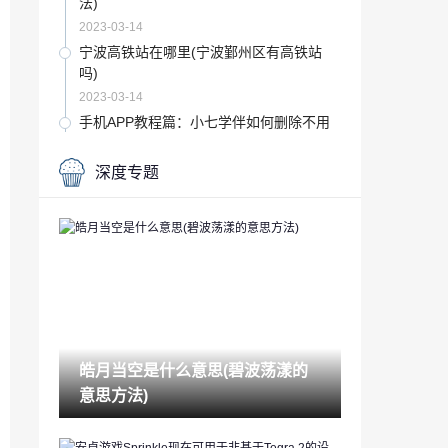
法)
2023-03-14
宁波高铁站在哪里(宁波鄞州区有高铁站
吗)
2023-03-14
手机APP教程篇：小七学伴如何删除不用
的账号
2023-03-14
深度专题
五星级酒店会查浏览记录吗(宾馆住房记录
查询)
2023-03-14
风水有哪些(风水主要讲什么)
2023-03-14
音频编辑软件哪个好(常用的声音编辑软件
有)
皓月当空是什么意思(碧波荡漾的
2023-03-14
意思方法)
app如何赚钱(玩手机赚钱最快的软件)
2023-03-14