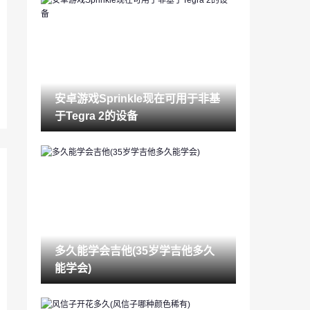
锁眼堵了警察怎么处理(52堵锁眼最佳步
骤)
2023-03-14
酒店入住记录怎么查（如何查一个人开酒
店记录）
2023-03-14
安卓游戏Sprinkle现在可用于非基
苹果怎么查手机被定位吗（如何查找我的i
于Tegra 2的设备
phone位置）
2023-03-14
结婚去哪里登记(领结婚证流程视频)
2023-03-14
睾酮是什么(女性睾酮高说明什么)
2023-03-14
多久能学会吉他(35岁学吉他多久
交流平台有哪些(社交软件起名字)
能学会)
2023-03-14
如何养绿萝(绿萝几天浇一次水最合适)